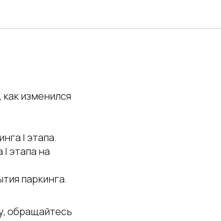
А ЗА
 как изменился
нга I этапа.
I этапа на
ытия паркинга.
ру, обращайтесь